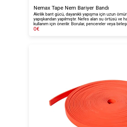
Nemax Tape Nem Bariyer Bandı
Akrilik bant gücü, dayanıklı yapışma için uzun ömür
yapışkandan yapılmıştır. Nefes alan su örtüsü ve h
kullanım için önerilir. Borular, pencereler veya birl
0
€
olduğu kadar özellikle hasarlı onarımlar veya iyileşti
taraflı bir akrilik banttır.