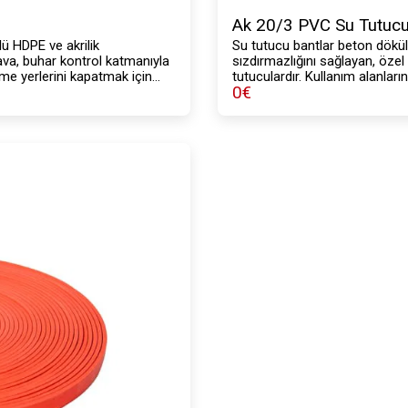
Ak 20/3 PVC Su Tutucu
lü HDPE ve akrilik
Su tutucu bantlar beton dökü
ava, buhar kontrol katmanıyla
sızdırmazlığını sağlayan, özel
eşme yerlerini kapatmak için
tutuculardır. Kullanım alanların
0
€
rmeler için de kullanılan tek
edilmektedir.