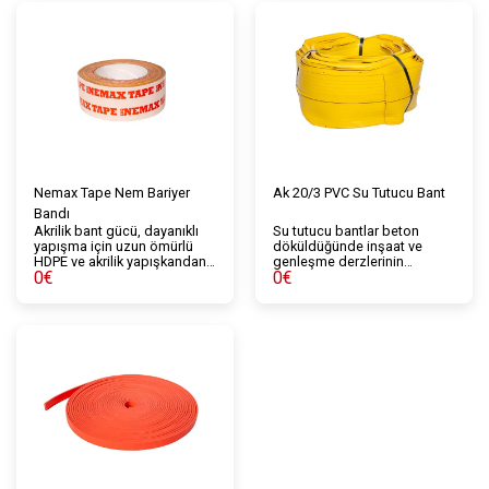
Nemax Tape Nem Bariyer
Ak 20/3 PVC Su Tutucu Bant
Bandı
Akrilik bant gücü, dayanıklı
Su tutucu bantlar beton
yapışma için uzun ömürlü
döküldüğünde inşaat ve
HDPE ve akrilik yapışkandan
genleşme derzlerinin
0
€
0
€
yapılmıştır. Nefes alan su
sızdırmazlığını sağlayan,
örtüsü ve hava, buhar kontrol
özel kesitlerde üretilen
katmanıyla kullanım için
modifiye PVC esaslı esnek
önerilir. Borular, pencereler
su tutuculardır. Kullanım
veya birleşme yerlerini
alanlarına bağlı olarak, farklı
kapatmak için olduğu kadar
ölçü ve tipte tedarik
özellikle hasarlı onarımlar
edilmektedir.
veya iyileştirmeler için de
kullanılan tek taraflı bir akrilik
banttır.