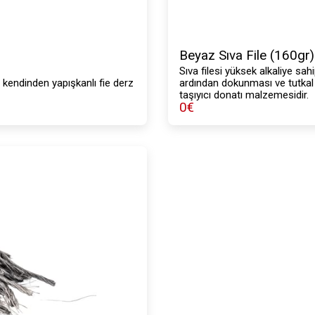
Beyaz Sıva File (160gr)
Sıva filesi yüksek alkaliye sah
an kendinden yapışkanlı fie derz
ardından dokunması ve tutkal r
taşıyıcı donatı malzemesidir.
0
€