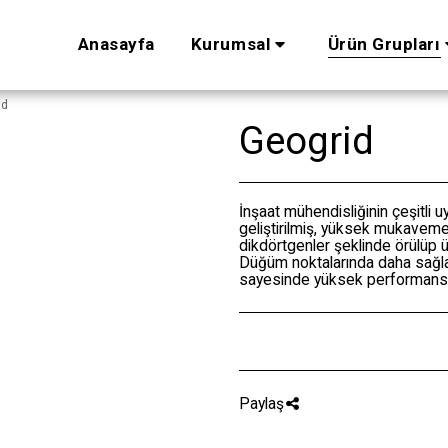
Anasayfa
Kurumsal
Ürün Grupları
id
Geogrid
İnşaat mühendisliğinin çeşitli uy
geliştirilmiş, yüksek mukavemet
dikdörtgenler şeklinde örülüp ü
Düğüm noktalarında daha sağlam
sayesinde yüksek performans 
Paylaş