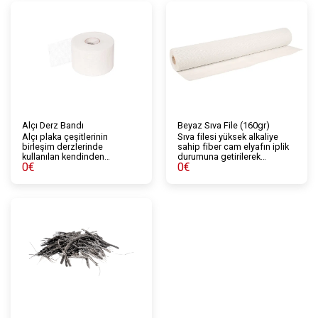
Alçı Derz Bandı
Beyaz Sıva File (160gr)
Alçı plaka çeşitlerinin
Sıva filesi yüksek alkaliye
birleşim derzlerinde
sahip fiber cam elyafın iplik
kullanılan kendinden
durumuna getirilerek
0
€
0
€
yapışkanlı fie derz bandıdır.
ardından dokunması ve
tutkal reçine ile kaplanarak
renklendirilmesi ile elde
edilen taşıyıcı donatı
malzemesidir.