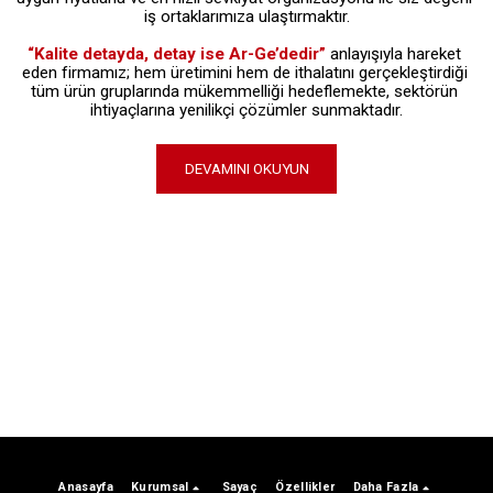
iş ortaklarımıza ulaştırmaktır.
“Kalite detayda, detay ise Ar-Ge’dedir” 
anlayışıyla hareket 
eden firmamız; hem üretimini hem de ithalatını gerçekleştirdiği 
tüm ürün gruplarında mükemmelliği hedeflemekte, sektörün 
ihtiyaçlarına yenilikçi çözümler sunmaktadır.
DEVAMINI OKUYUN
Anasayfa
Kurumsal
Sayaç
Özellikler
Daha Fazla