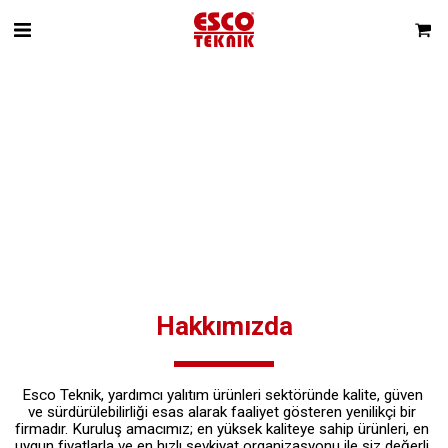
Hakkımızda
Esco Teknik, yardımcı yalıtım ürünleri sektöründe kalite, güven 
ve sürdürülebilirliği esas alarak faaliyet gösteren yenilikçi bir 
firmadır. Kuruluş amacımız; en yüksek kaliteye sahip ürünleri, en 
uygun fiyatlarla ve en hızlı sevkiyat organizasyonu ile siz değerli 