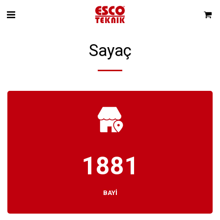
Sayaç
1881
BAYİ