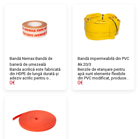
Bandă Nemax Bandă de
Bandă impermeabilă din PVC
barieră de umezeală
Ak 20/3
Banda acrilică este fabricată
Benzile de etanșare pentru
din HDPE de lungă durată și
apă sunt elemente flexibile
adeziv acrilic pentru o
din PVC modificat, produse
0
€
0
€
aderență puternică și
în secțiuni speciale, care
durabilă. Recomandată
asigură etanșeitatea
pentru utilizarea cu etanșări
rosturilor de construcție și a
respirabile și straturi de
rosturilor de dilatare atunci
control al aerului și vaporilor.
când se toarnă betonul. În
Este o bandă acrilică
funcție de domeniul de
unilaterală utilizată pentru
utilizare, acestea sunt
etanșarea țevilor, ferestrelor
furnizate în diferite
sau îmbinărilor, precum și
dimensiuni și tipuri.
pentru reparații sau
îmbunătățiri ale zonelor
deosebit de deteriorate.