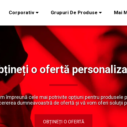
Corporativ
Grupuri De Produse
Mai M
țineți o ofertă personaliz
lim împreună cele mai potrivite opțiuni pentru produsele pe
 cererea dumneavoastră de ofertă și vă vom oferi soluții p
OBȚINEȚI O OFERTĂ