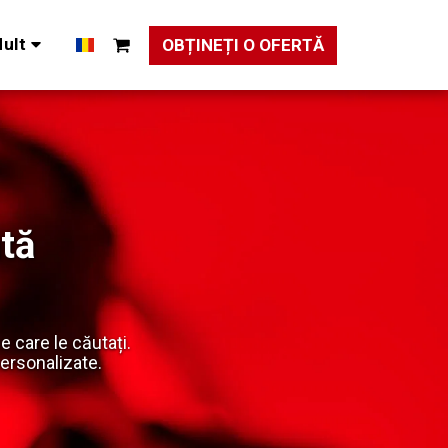
ult
OBȚINEȚI O OFERTĂ
ată
 care le căutați.
ersonalizate.