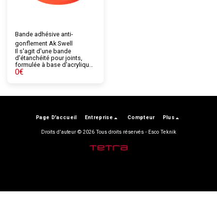
renforcer les zones
particulièrement
endommagées.
Bande adhésive anti-
gonflement Ak Swell
Il s'agit d'une bande
d'étanchéité pour joints,
formulée à base d'acrylique
0
€
et de divers produits
chimiques, qui gonfle de 600
% au contact de l'eau. Ce
gonflement rend les joints
de béton étanches.
Page D'accueil
Entreprise
Compteur
Plus
Droits d'auteur © 2026 Tous droits réservés -
Esco Teknik