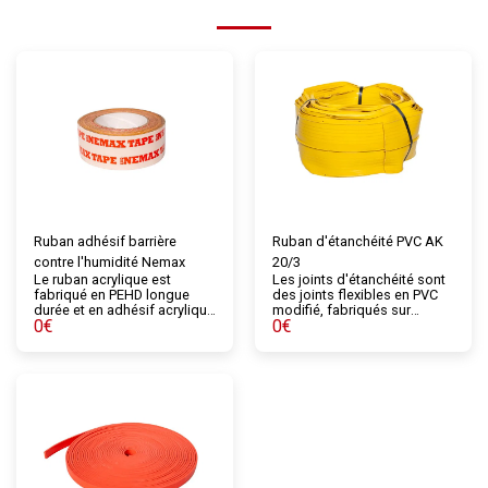
Ruban adhésif barrière
Ruban d'étanchéité PVC AK
contre l'humidité Nemax
20/3
Le ruban acrylique est
Les joints d'étanchéité sont
fabriqué en PEHD longue
des joints flexibles en PVC
durée et en adhésif acrylique
modifié, fabriqués sur
0
€
0
€
pour assurer une adhérence
mesure et assurant
durable. Il est recommandé
l'étanchéité des joints de
pour une utilisation avec des
construction et de dilatation
membranes étanches
lors du coulage du béton. Ils
respirantes et des couches
sont disponibles en
de contrôle de l’air et de la
différentes tailles et types
vapeur. Ce ruban acrylique
selon leur utilisation prévue.
simple face est utilisé pour
sceller les tuyaux, les
fenêtres ou les joints, ainsi
que pour réparer ou