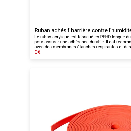
Ruban adhésif barrière contre l'humidi
Le ruban acrylique est fabriqué en PEHD longue dur
pour assurer une adhérence durable. Il est recomm
avec des membranes étanches respirantes et des 
0
€
et de la vapeur. Ce ruban acrylique simple face est 
tuyaux, les fenêtres ou les joints, ainsi que pour 
particulièrement endommagées.