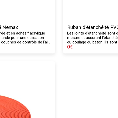
té Nemax
Ruban d'étanchéité PV
ée et en adhésif acrylique
Les joints d'étanchéité sont d
andé pour une utilisation
mesure et assurant l'étanchéit
couches de contrôle de l’air
du coulage du béton. Ils sont 
0
€
utilisé pour sceller les
leur utilisation prévue.
réparer ou renforcer les zones