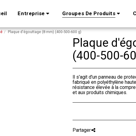
eil
Entreprise
Groupes De Produits
C
té
Plaque d'égouttage (8 mm) (400-500-600 g)
Plaque d'ég
(400-500-60
Il s'agit d'un panneau de protec
fabriqué en polyéthylène haute
résistance élevée à la compre
et aux produits chimiques.
Partager